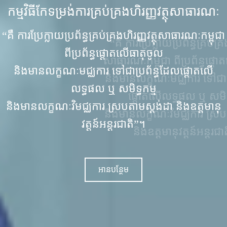
កម្មវិធីកែទម្រង់ការគ្រប់គ្រងហិរញ្ញវត្ថុ
សាធារណៈ
“គឺ ការប្រែក្លាយប្រព័ន្ធគ្រប់គ្រងហិរញ្ញវត្ថុ
សាធារណៈកម្ពុជា ពីប្រព័ន្ធផ្ដោតលើធាតុចូល
និងមានលក្ខណៈមជ្ឈការ ទៅជាប្រព័ន្ធដែល
ផ្ដោតលើលទ្ធផល ឬ សមិទ្ធកម្ម
និងមានលក្ខណៈវិមជ្ឈការ ស្របតាមស្ដង់ដា
និងឧត្តមានុវត្តន៍អន្តរជាតិ”។
អានបន្ថែម