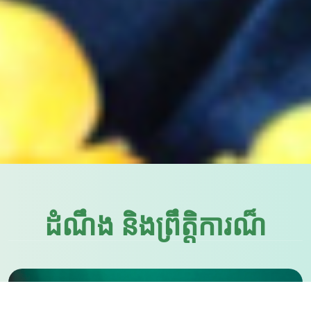
ដំណឹង និងព្រឹត្តិការណ៏